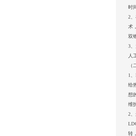
时
2
术
双
3
人
（
1
给
想
维
2
L
转