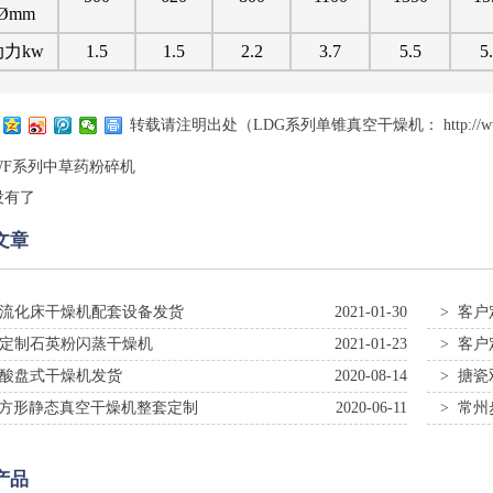
Ømm
动力kw
1.5
1.5
2.2
3.7
5.5
5
转载请注明出处（LDG系列单锥真空干燥机：
http://
WF系列中草药粉碎机
没有了
文章
动流化床干燥机配套设备发货
2021-01-30
> 客户
户定制石英粉闪蒸干燥机
2021-01-23
> 客
基酸盘式干燥机发货
2020-08-14
> 搪
ZG方形静态真空干燥机整套定制
2020-06-11
> 常
产品