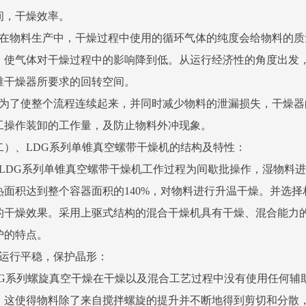
间，干燥效率。
、在物料生产中，干燥过程中使用的循环气体的纯度会给物料的
，使气体对干燥过程中的影响降到低。从运行经济性的角度出发
锥干燥器所要求的回转空间。
、为了使整个流程连续起来，并同时减少物料的泄漏损失，干燥
工操作装卸的工作量，及防止物料外冲现象。
二）、LDG系列单锥真空螺带干燥机的结构及特性：
、LDG系列单锥真空螺带干燥机工作过程为间歇批操作，湿物料
热面积达到整个容器面积的140%，对物料进行升温干燥。并选
的干燥效果。采用上驱式结构的混合干燥机具有干燥、混合能力
护的特点。
、运行平稳，保护晶形：
DG系列螺旋真空干燥在干燥以及混合工艺过程中没有使用任何辅
，这使得物料除了来自搅拌螺旋的提升并不断地得到剪切和分散