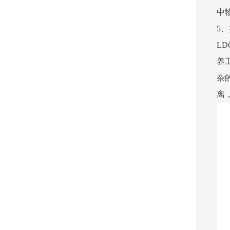
中
5
L
养
杂
离