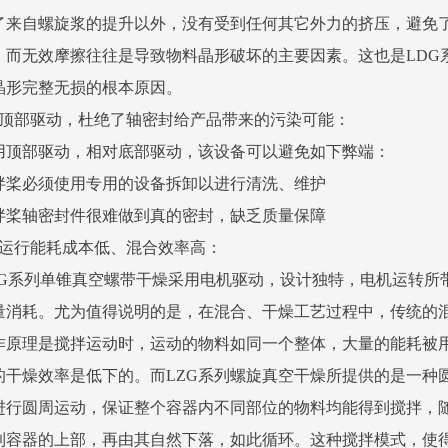
了来自螺旋浆的提升以外，没有受到任何其它外力的挤压，避免
，而无效摩擦往往是导致物料晶形破坏的主要因素。这也是LDG
晶形完整无损的根本原因。
、顶部驱动，杜绝了轴密封给产品带来的污染可能：
用顶部驱动，相对底部驱动，该设备可以避免如下弊端：
拌桨必须使用专用的设备拆卸以进行清洗、维护
拌桨轴密封件很难做到真的密封，缺乏质量保障
、运行能耗成本低、混合效率高：
DG系列单锥真空螺带干燥采用电机驱动，设计独特，电机运转所
量消耗。尤为值得说明的是，在混合、干燥工艺过程中，传统的
作原理是搅拌运动时，运动的物料如同一个整体，大量的能耗被
的干燥效率是低下的。而LZG系列螺旋真空干燥所提供的是一种
进行圆周运动，保证整个容器内不同部位的物料均能得到搅拌，
到容器的上部，再由其自然下落，如此循环。这种搅拌模式，使