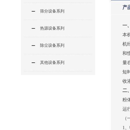
产
筛分设备系列
一
热源设备系列
本
机
除尘设备系列
和
量
其他设备系列
短
收
二
粉
运
（
1