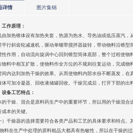
品详情
图片集锦
、工作原理：
机由加热锥体设有加热夹套，热源为热水、导热油或低压蒸汽，
经平行斜齿轮减速机，驱动单螺带搅拌器旋转，带动物料沿锥型
惯性作用，自动流向旋涡中心回到锥型筒体底部，整个过程使物
在物料中相互扩散，使物料作全方位的不规则往复运动，完成物
时间内达到加热干燥的效果。从而使物料内部水份不断蒸发，在
液体可加冷凝器、回收液储罐回收。干燥完成后，打开下部的出
、设备工艺特点：
体的干燥、混合是原料药生产中的重要环节，所以用的干燥混合
行成本的关键。
一）干燥器的选择需要符合各类产品和工艺的具体要求和特点。
、物料在生产中处理的原料粗品大都具有热敏性，所以在干燥的