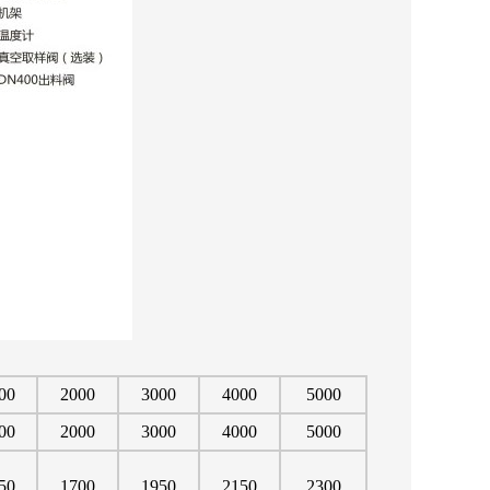
00
2000
3000
4000
5000
00
2000
3000
4000
5000
50
1700
1950
2150
2300