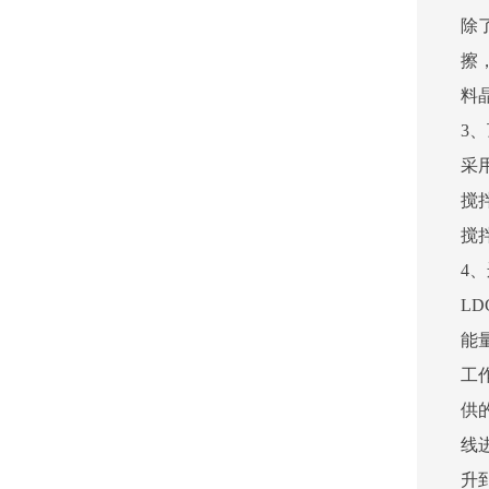
除
擦
料
3
采
搅
搅
4
L
能
工
供
线
升