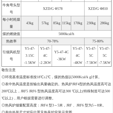
牛角弯头型
XZD/G Φ578
XZD/G Φ810
号
每小时耗煤
43kg
57kg
85kg
115kg
170kg
230kg
286kg
量
煤的燃烧值
5000kcal/h
热效率
70-78%
75-80%
Y5-47-
Y5-47-
Y5-47-
Y5-47-
Y5-47-
引烟风机型
Y5-47-4C
3.15C
4C
4C
5C
5C
号
-3KW
-1.5KW
-2.2KW
-4KW
-7.5KW
-7.5KW
敬告注意
◎环境基准温度标准按18℃±2℃，煤的热值以5000Kcal/k g计算。
◎表中热风温度是按输出风量确定的。热风炉JRF4型的热风温度高可达
200℃以上，JRF5 JRF6 型热风温度高可达300 ℃以上(特殊制造可达500
℃以上)，用户根据需要进行调整。
◎热风炉烟窗配置高度：JRF4 型3～5米，JRF 、JRF6 型为5～8米。
◎表中外形尺寸对应位置见热风炉安装示意图。