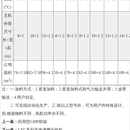
o
(
C)
主机
外形
尺寸
8×1
10×1
12×1.2
4×1.2
8×1.2
8×1.2
10×1.2
12×1.2
14×1.
长×宽
×高
(m)
占地
面积
74×3.58
82×3.58
96×4.1
50×4.1
70×4.1
82×4.1
100×4.1
140×4.1
180×4.
2
(m
)
注：一.加料方式：1.星形加料；2.星形加料式和气力输送并用；3.皮带
输送；4.用户自定。
二.可实现自动化生产。三.除以上型号外，可为用户作特殊设计。
四.根据物料不同，风机功率亦不同。
上一条：
药用型GMP烘箱
下一条：
GFG系列高效沸腾干燥机