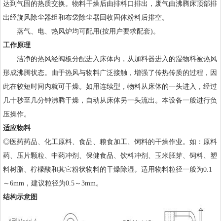
达到气固的热质交换。物料干燥后由排料口排出，废气由沸腾床顶部排
出经旋风除尘器组和布袋除尘器回收固体粉料后排空。
蒸气、电、热风炉均可配用(按用户要求配套)。
工作原理
洁净的热风经阀板分配进入床体内，从加料器进入的湿物料被热风
形成沸腾状态。由于热风与物料广泛接触，增强了传热传质的过程，因
此在较短时间内就可干燥。如用连续型，物料从床体的一头进入，经过
几十秒至几分钟沸腾干燥，自动从床体另一头流出。本设备一般进行负
压操作。
适应物料
◎医药药品、化工原料、食品、粮食加工、饲料的干燥作业。如：原料
药、压片颗粒、中药冲剂、保健食品、饮料冲剂、玉米胚芽、饲料、塑
料树脂、柠檬酸和其它粉状物料的干燥除湿。适用物料粒径一般为0.1
～6mm，建议粒径为0.5～3mm。
结构示意图