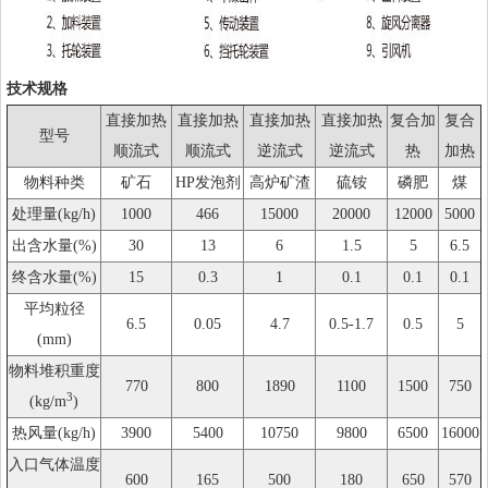
技术规格
直接加热
直接加热
直接加热
直接加热
复合加
复合
型号
顺流式
顺流式
逆流式
逆流式
热
加热
物料种类
矿石
HP发泡剂
高炉矿渣
硫铵
磷肥
煤
处理量(kg/h)
1000
466
15000
20000
12000
5000
出含水量(%)
30
13
6
1.5
5
6.5
终含水量(%)
15
0.3
1
0.1
0.1
0.1
平均粒径
6.5
0.05
4.7
0.5-1.7
0.5
5
(mm)
物料堆积重度
770
800
1890
1100
1500
750
3
(kg/m
)
热风量(kg/h)
3900
5400
10750
9800
6500
16000
入口气体温度
600
165
500
180
650
570