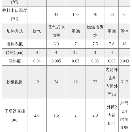
o
(
C)
物料出口温度
42
100
70
80
75
o
(
C)
蒸气式电
燃煤热风
加热方式
煤气
重油
重油
重油
加热
炉
装料系数
6.3
7
7.5
7.8
18
转速(rpm)
4
4
3.5
3
4
2
倾斜度
0.04
0.005
0.03
0.05
0.05
0.043
内筒外
面8
抄板数目
12
24
12
22
6 12
内筒外
面16
外筒
外筒2
干燥器直径
2.4
2.0
1.5
2
2.3
内筒
(m)
内筒
0.84
0.95