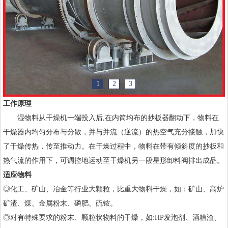
1
2
3
工作原理
湿物料从干燥机一端投入后,在内筒均布的抄板器翻动下，物料在
干燥器内均匀分布与分散，并与并流（逆流）的热空气充分接触，加快
了干燥传热，传至推动力。在干燥过程中，物料在带有倾斜度的抄板和
热气流的作用下，可调控地运动至干燥机另一段星形卸料阀排出成品。
适应物料
◎化工、矿山、冶金等行业大颗粒，比重大物料干燥，如：矿山、高炉
矿渣、煤、金属粉末、磷肥、硫铵。
◎对有特殊要求的粉末、颗粒状物料的干燥，如:HP发泡剂、酒糟渣、